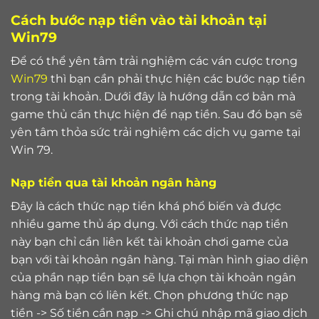
Cách bước nạp tiền vào tài khoản tại
Win79
Để có thể yên tâm trải nghiệm các ván cược trong
Win79
thì bạn cần phải thực hiện các bước nạp tiền
trong tài khoản. Dưới đây là hướng dẫn cơ bản mà
game thủ cần thực hiện để nạp tiền. Sau đó bạn sẽ
yên tâm thỏa sức trải nghiệm các dịch vụ game tại
Win 79.
Nạp tiền qua tài khoản ngân hàng
Đây là cách thức nạp tiền khá phổ biến và được
nhiều game thủ áp dụng. Với cách thức nạp tiền
này bạn chỉ cần liên kết tài khoản chơi game của
bạn với tài khoản ngân hàng. Tại màn hình giao diện
của phần nạp tiền bạn sẽ lựa chọn tài khoản ngân
hàng mà bạn có liên kết. Chọn phương thức nạp
tiền -> Số tiền cần nạp -> Ghi chú nhập mã giao dịch