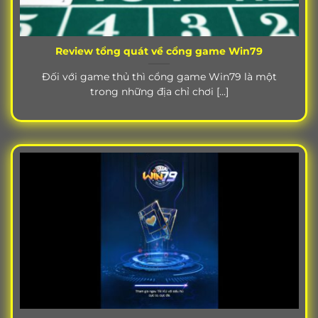
Review tổng quát về cổng game Win79
Đối với game thủ thì cổng game Win79 là một
trong những địa chỉ chơi [...]