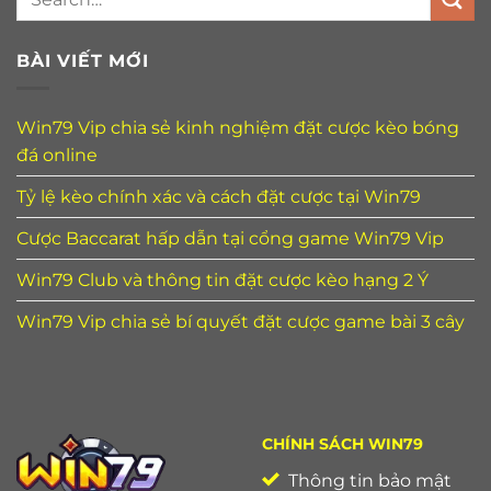
BÀI VIẾT MỚI
Win79 Vip chia sẻ kinh nghiệm đặt cược kèo bóng
đá online
Tỷ lệ kèo chính xác và cách đặt cược tại Win79
Cược Baccarat hấp dẫn tại cổng game Win79 Vip
Win79 Club và thông tin đặt cược kèo hạng 2 Ý
Win79 Vip chia sẻ bí quyết đặt cược game bài 3 cây
CHÍNH SÁCH WIN79
Thông tin bảo mật