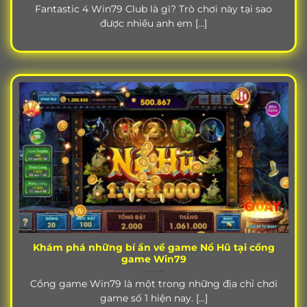
Fantastic 4 Win79 Club là gì? Trò chơi này tại sao
được nhiều anh em [...]
Khám phá những bí ẩn về game Nổ Hũ tại cổng
game Win79
Cổng game Win79 là một trong những địa chỉ chơi
game số 1 hiện nay. [...]