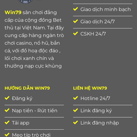
Giao dịch minh bạch
Win79
sân chơi đẳng
cấp của cộng đồng Bet
Giao dịch 24/7
thủ tại Việt Nam. Tại đây
CSKH 24/7
cung cấp hàng ngàn trò
chơi casino, nổ hũ, bắn
cá, với đồ hoạ độc đáo ,
lối chơi xanh chín và
thưởng nạp cực khủng
HƯỚNG DẪN WIN79
LIÊN HỆ WIN79
Đăng ký
Hotline 24/7
Nạp tiền - Rút tiền
Link đăng ký
Tải app
Link đăng nhập
Mẹo típ trò chơi