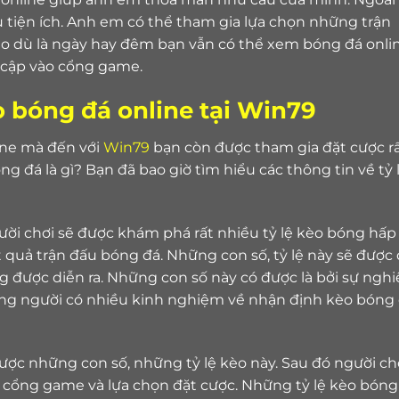
 tiện ích. Anh em có thể tham gia lựa chọn những trận
ho dù là ngày hay đêm bạn vẫn có thể xem bóng đá onlin
y cập vào cổng game.
èo bóng đá online tại Win79
ine mà đến với
Win79
bạn còn được tham gia đặt cược r
óng đá là gì? Bạn đã bao giờ tìm hiểu các thông tin về tỷ 
ời chơi sẽ được khám phá rất nhiều tỷ lệ kèo bóng hấp
 quả trận đấu bóng đá. Những con số, tỷ lệ này sẽ được
ng được diễn ra. Những con số này có được là bởi sự ngh
ững người có nhiều kinh nghiệm về nhận định kèo bóng
ược những con số, những tỷ lệ kèo này. Sau đó người ch
o cổng game và lựa chọn đặt cược. Những tỷ lệ kèo bóng