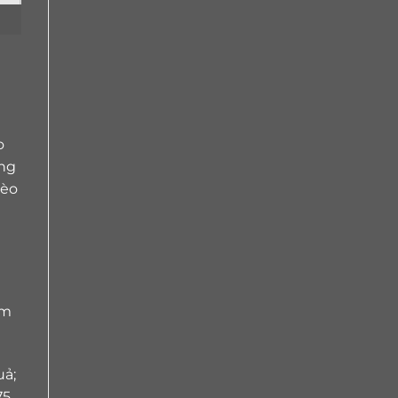
o
ông
kèo
em
uả;
75