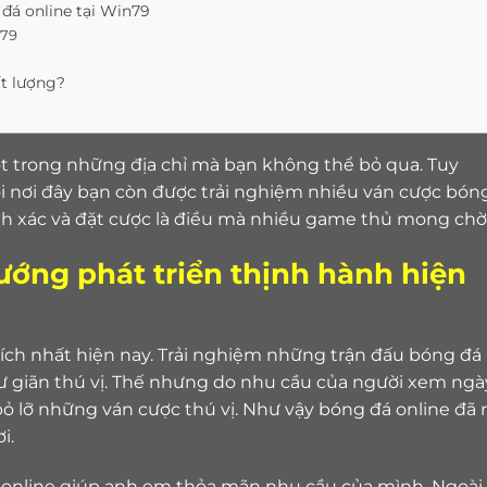
 đá online tại Win79
n79
ất lượng?
t trong những địa chỉ mà bạn không thể bỏ qua. Tuy
ới nơi đây bạn còn được trải nghiệm nhiều ván cược bón
h xác và đặt cược là điều mà nhiều game thủ mong chờ
ướng phát triển thịnh hành hiện
ích nhất hiện nay. Trải nghiệm những trận đấu bóng đá
hư giãn thú vị. Thế nhưng do nhu cầu của người xem ngà
lỡ những ván cược thú vị. Như vậy bóng đá online đã r
i.
online giúp anh em thỏa mãn nhu cầu của mình. Ngoài 