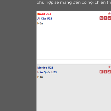
phù hợp sẽ mang đến cơ hội chiến t