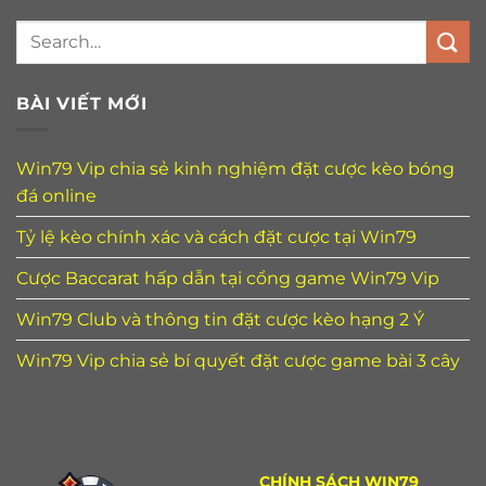
BÀI VIẾT MỚI
Win79 Vip chia sẻ kinh nghiệm đặt cược kèo bóng
đá online
Tỷ lệ kèo chính xác và cách đặt cược tại Win79
Cược Baccarat hấp dẫn tại cổng game Win79 Vip
Win79 Club và thông tin đặt cược kèo hạng 2 Ý
Win79 Vip chia sẻ bí quyết đặt cược game bài 3 cây
CHÍNH SÁCH WIN79