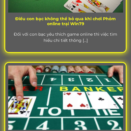
Điều con bạc không thể bỏ qua khi chơi Phỏm
online trại Win79
Đối với con bạc yêu thích game online thì việc tìm
hiểu chi tiết thông [...]