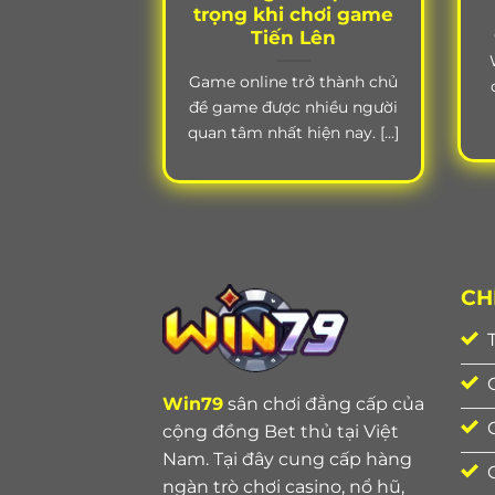
trọng khi chơi game
Tiến Lên
Game online trở thành chủ
đề game được nhiều người
quan tâm nhất hiện nay. [...]
CH
Win79
sân chơi đẳng cấp của
cộng đồng Bet thủ tại Việt
Nam. Tại đây cung cấp hàng
ngàn trò chơi casino, nổ hũ,