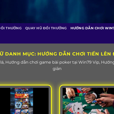
ĐỔI THƯỞNG
QUAY HŨ ĐỔI THƯỞNG
HƯỚNG DẪN CHƠI WIN
RỮ DANH MỤC:
HƯỚNG DẪN CHƠI TIẾN LÊN 
á, Hướng dẫn chơi game bài poker tại Win79 Vip, Hướng 
giản