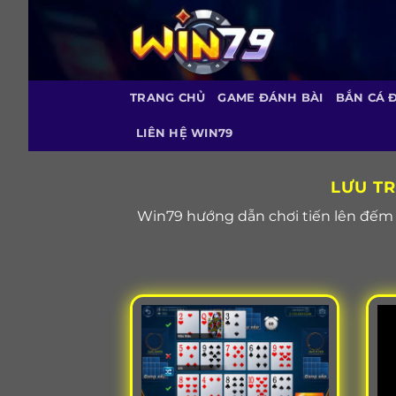
Bỏ
qua
nội
dung
TRANG CHỦ
GAME ĐÁNH BÀI
BẮN CÁ 
LIÊN HỆ WIN79
LƯU T
Win79 hướng dẫn chơi tiến lên đếm l