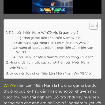
Nội dung bài viết
Tiến Lên Miền Nam Win79 Vip là game gì?
Luật chơi game Tiến Lên Miền Nam Win79
Các thuật ngữ trong Tiến Lên Miền Nam Win79
Những tổ hợp đặc biệt khi chơi Tiến Lên Miền Nam
Win79
Chơi Tiến Lên Miền Nam Win79 ăn trắng khi nào?
Hướng dẫn chi tiết cách chơi Tiến Lên Miền Nam
Win79 Vip
Lý do nên lựa chọn Tiến Lên Miền Nam Win79 Vip
Win79
Tiến Lên Miền Nam là trò chơi game bài đổi
thưởng cực kỳ hấp dẫn mà chúng tôi khuyên mọi
cược thủ nên trải nghiệm. Bởi trò chơi này hứa hẹn
mang đến cho anh em những trải nghiệm tuyệt vời