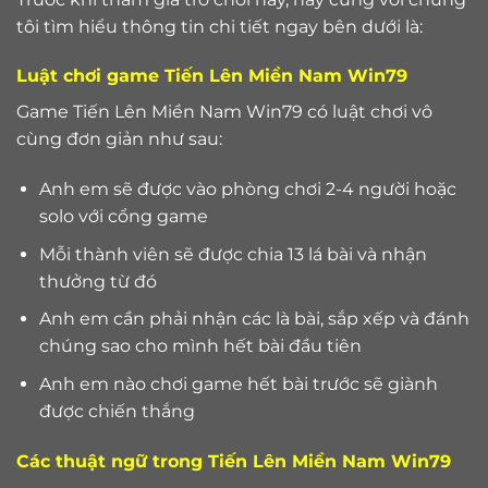
tôi tìm hiểu thông tin chi tiết ngay bên dưới là:
Luật chơi game Tiến Lên Miền Nam Win79
Game Tiến Lên Miền Nam Win79 có luật chơi vô
cùng đơn giản như sau:
Anh em sẽ được vào phòng chơi 2-4 người hoặc
solo với cổng game
Mỗi thành viên sẽ được chia 13 lá bài và nhận
thưởng từ đó
Anh em cần phải nhận các là bài, sắp xếp và đánh
chúng sao cho mình hết bài đầu tiên
Anh em nào chơi game hết bài trước sẽ giành
được chiến thắng
Các thuật ngữ trong Tiến Lên Miền Nam Win79