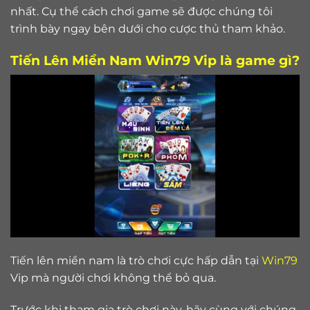
nhất. Cụ thể cách chơi game sẽ được chúng tôi
trình bày ngay bên dưới cho cược thủ tham khảo.
Tiến Lên Miền Nam Win79 Vip là game gì?
Tiến lên miền nam là trò chơi cực hấp dẫn tại
Win79
Vip mà người chơi không thể bỏ qua.
Trước khi tham gia trò chơi này, hãy cùng với chúng