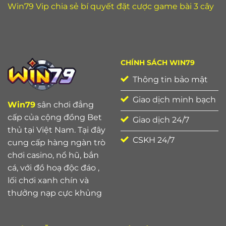
Win79 Vip chia sẻ bí quyết đặt cược game bài 3 cây
CHÍNH SÁCH WIN79
Thông tin bảo mật
Giao dịch minh bạch
Win79
sân chơi đẳng
cấp của cộng đồng Bet
Giao dịch 24/7
thủ tại Việt Nam. Tại đây
CSKH 24/7
cung cấp hàng ngàn trò
chơi casino, nổ hũ, bắn
cá, với đồ hoạ độc đáo ,
lối chơi xanh chín và
thưởng nạp cực khủng