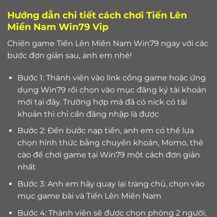
Hướng dẫn chi tiết cách chơi Tiến Lên
Miền Nam Win79 Vip
Chiến game Tiến Lên Miền Nam Win79 ngay với các
bước đơn giản sau, anh em nhé!
Bước 1: Thành viên vào link cổng game hoặc ứng
dụng Win79 rồi chọn vào mục đăng ký tài khoản
mới tại đây. Trường hợp mà đã có nick có tài
khoản thì chỉ cần đăng nhập là được
Bước 2: Đến bước nạp tiền, anh em có thể lựa
chọn hình thức bằng chuyển khoản, Momo, thẻ
cào để chơi game tại Win79 một cách đơn giản
nhất
Bước 3: Anh em hãy quay lại trang chủ, chọn vào
mục game bài và Tiến Lên Miền Nam
Bước 4: Thành viên sẽ được chọn phòng 2 người,