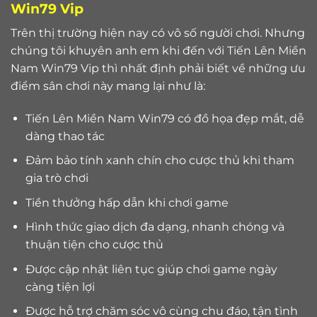
Win79 Vip
Trên thị trường hiện nay có vô số người chơi. Nhưng
chúng tôi khuyên anh em khi đến với Tiến Lên Miền
Nam Win79 Vip thì nhất định phải biết về những ưu
điểm sân chơi này mang lại như là:
Tiến Lên Miền Nam Win79 có đồ họa đẹp mắt, dễ
dàng thao tác
Đảm bảo tính xanh chín cho cược thủ khi tham
gia trò chơi
Tiền thưởng hấp dẫn khi chơi game
Hình thức giao dịch đa dạng, nhanh chóng và
thuận tiện cho cược thủ
Được cập nhật liên tục giúp chơi game ngày
càng tiện lợi
Được hỗ trợ chăm sóc vô cùng chu đáo, tận tình