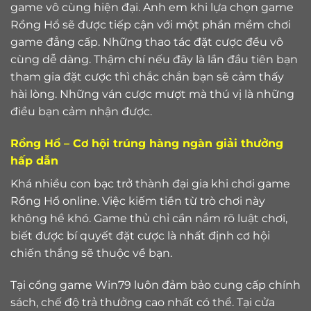
game vô cùng hiện đại. Anh em khi lựa chọn game
Rồng Hổ sẽ được tiếp cận với một phần mềm chơi
game đẳng cấp. Những thao tác đặt cược đều vô
cùng dễ dàng. Thậm chí nếu đây là lần đầu tiên bạn
tham gia đặt cược thì chắc chắn bạn sẽ cảm thấy
hài lòng. Những ván cược mượt mà thú vị là những
điều bạn cảm nhận được.
Rồng Hổ – Cơ hội trúng hàng ngàn giải thưởng
hấp dẫn
Khá nhiều con bạc trở thành đại gia khi chơi game
Rồng Hổ online. Việc kiếm tiền từ trò chơi này
không hề khó. Game thủ chỉ cần nắm rõ luật chơi,
biết được bí quyết đặt cược là nhất định cơ hội
chiến thắng sẽ thuộc về bạn.
Tại cổng game Win79 luôn đảm bảo cung cấp chính
sách, chế độ trả thưởng cao nhất có thể. Tại cửa